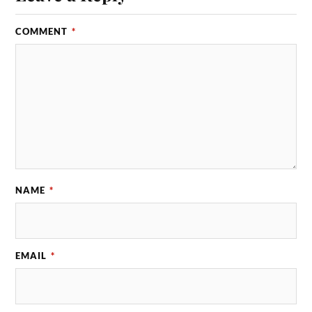
COMMENT
*
NAME
*
EMAIL
*