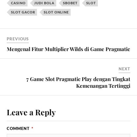
CASINO
JUDI BOLA
SBOBET
SLOT
SLOT GACOR
SLOT ONLINE
PREVIOUS
Mengenal Fitur Multiplier Wilds di Game Pragmatic
NEXT
7 Game Slot Pragmatic Play dengan Tingkat
Kemenangan Tertinggi
Leave a Reply
COMMENT
*