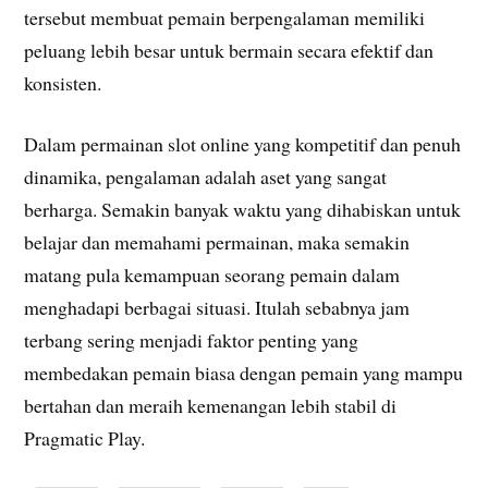
tersebut membuat pemain berpengalaman memiliki
peluang lebih besar untuk bermain secara efektif dan
konsisten.
Dalam permainan slot online yang kompetitif dan penuh
dinamika, pengalaman adalah aset yang sangat
berharga. Semakin banyak waktu yang dihabiskan untuk
belajar dan memahami permainan, maka semakin
matang pula kemampuan seorang pemain dalam
menghadapi berbagai situasi. Itulah sebabnya jam
terbang sering menjadi faktor penting yang
membedakan pemain biasa dengan pemain yang mampu
bertahan dan meraih kemenangan lebih stabil di
Pragmatic Play.