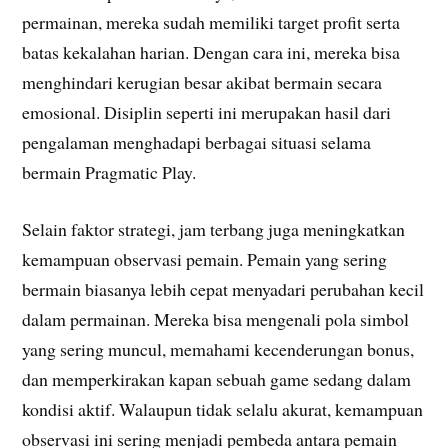
permainan, mereka sudah memiliki target profit serta
batas kekalahan harian. Dengan cara ini, mereka bisa
menghindari kerugian besar akibat bermain secara
emosional. Disiplin seperti ini merupakan hasil dari
pengalaman menghadapi berbagai situasi selama
bermain Pragmatic Play.
Selain faktor strategi, jam terbang juga meningkatkan
kemampuan observasi pemain. Pemain yang sering
bermain biasanya lebih cepat menyadari perubahan kecil
dalam permainan. Mereka bisa mengenali pola simbol
yang sering muncul, memahami kecenderungan bonus,
dan memperkirakan kapan sebuah game sedang dalam
kondisi aktif. Walaupun tidak selalu akurat, kemampuan
observasi ini sering menjadi pembeda antara pemain