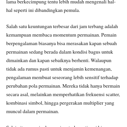
lama berkecimpung tentu lebih mudah mengenali hal-
hal seperti ini dibandingkan pemula.
Salah satu keuntungan terbesar dari jam terbang adalah
kemampuan membaca momentum permainan. Pemain
berpengalaman biasanya bisa merasakan kapan sebuah
permainan sedang berada dalam kondisi bagus untuk
dimainkan dan kapan sebaiknya berhenti. Walaupun
tidak ada rumus pasti untuk menjamin kemenangan,
pengalaman membuat seseorang lebih sensitif terhadap
perubahan pola permainan. Mereka tidak hanya bermain
secara asal, melainkan memperhatikan frekuensi scatter,
kombinasi simbol, hingga pergerakan multiplier yang
muncul dalam permainan.