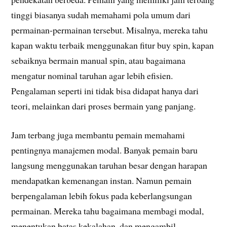
tinggi biasanya sudah memahami pola umum dari
permainan-permainan tersebut. Misalnya, mereka tahu
kapan waktu terbaik menggunakan fitur buy spin, kapan
sebaiknya bermain manual spin, atau bagaimana
mengatur nominal taruhan agar lebih efisien.
Pengalaman seperti ini tidak bisa didapat hanya dari
teori, melainkan dari proses bermain yang panjang.
Jam terbang juga membantu pemain memahami
pentingnya manajemen modal. Banyak pemain baru
langsung menggunakan taruhan besar dengan harapan
mendapatkan kemenangan instan. Namun pemain
berpengalaman lebih fokus pada keberlangsungan
permainan. Mereka tahu bagaimana membagi modal,
menentukan batas kekalahan, dan mengambil