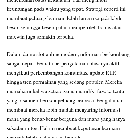
keuntungan pada waktu yang tepat. Strategi seperti ini
membuat peluang bermain lebih lama menjadi lebih
besar, sehingga kesempatan memperoleh bonus atau
maxwin juga semakin terbuka.
Dalam dunia slot online modern, informasi berkembang
sangat cepat. Pemain berpengalaman biasanya aktif
mengikuti perkembangan komunitas, update RTP,
hingga tren permainan yang sedang populer. Mereka
memahami bahwa setiap game memiliki fase tertentu
yang bisa memberikan peluang berbeda. Pengalaman
membuat mereka lebih mudah menyaring informasi
mana yang benar-benar berguna dan mana yang hanya
sekadar mitos. Hal ini membuat keputusan bermain
menjadi lebih matang dan terarah.