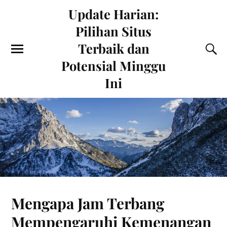
Update Harian:
Pilihan Situs
Terbaik dan
Potensial Minggu
Ini
Mengapa Jam Terbang
Mempengaruhi Kemenangan