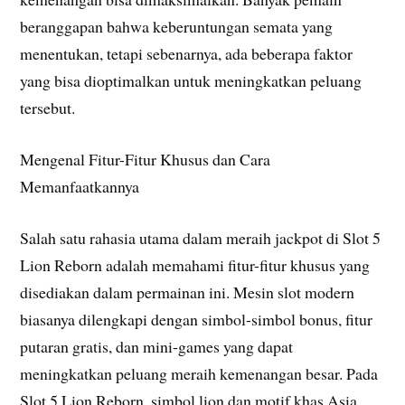
beranggapan bahwa keberuntungan semata yang
menentukan, tetapi sebenarnya, ada beberapa faktor
yang bisa dioptimalkan untuk meningkatkan peluang
tersebut.
Mengenal Fitur-Fitur Khusus dan Cara
Memanfaatkannya
Salah satu rahasia utama dalam meraih jackpot di Slot 5
Lion Reborn adalah memahami fitur-fitur khusus yang
disediakan dalam permainan ini. Mesin slot modern
biasanya dilengkapi dengan simbol-simbol bonus, fitur
putaran gratis, dan mini-games yang dapat
meningkatkan peluang meraih kemenangan besar. Pada
Slot 5 Lion Reborn, simbol lion dan motif khas Asia