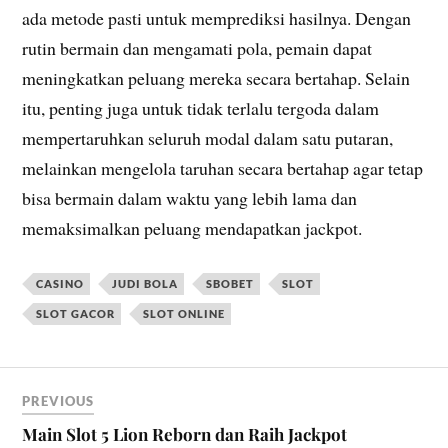
ada metode pasti untuk memprediksi hasilnya. Dengan
rutin bermain dan mengamati pola, pemain dapat
meningkatkan peluang mereka secara bertahap. Selain
itu, penting juga untuk tidak terlalu tergoda dalam
mempertaruhkan seluruh modal dalam satu putaran,
melainkan mengelola taruhan secara bertahap agar tetap
bisa bermain dalam waktu yang lebih lama dan
memaksimalkan peluang mendapatkan jackpot.
CASINO
JUDI BOLA
SBOBET
SLOT
SLOT GACOR
SLOT ONLINE
PREVIOUS
Main Slot 5 Lion Reborn dan Raih Jackpot