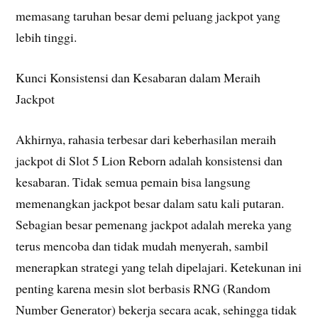
memasang taruhan besar demi peluang jackpot yang
lebih tinggi.
Kunci Konsistensi dan Kesabaran dalam Meraih
Jackpot
Akhirnya, rahasia terbesar dari keberhasilan meraih
jackpot di Slot 5 Lion Reborn adalah konsistensi dan
kesabaran. Tidak semua pemain bisa langsung
memenangkan jackpot besar dalam satu kali putaran.
Sebagian besar pemenang jackpot adalah mereka yang
terus mencoba dan tidak mudah menyerah, sambil
menerapkan strategi yang telah dipelajari. Ketekunan ini
penting karena mesin slot berbasis RNG (Random
Number Generator) bekerja secara acak, sehingga tidak