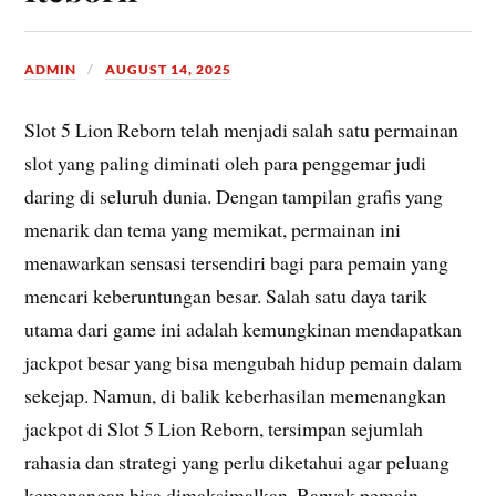
ADMIN
AUGUST 14, 2025
Slot 5 Lion Reborn telah menjadi salah satu permainan
slot yang paling diminati oleh para penggemar judi
daring di seluruh dunia. Dengan tampilan grafis yang
menarik dan tema yang memikat, permainan ini
menawarkan sensasi tersendiri bagi para pemain yang
mencari keberuntungan besar. Salah satu daya tarik
utama dari game ini adalah kemungkinan mendapatkan
jackpot besar yang bisa mengubah hidup pemain dalam
sekejap. Namun, di balik keberhasilan memenangkan
jackpot di Slot 5 Lion Reborn, tersimpan sejumlah
rahasia dan strategi yang perlu diketahui agar peluang
kemenangan bisa dimaksimalkan. Banyak pemain