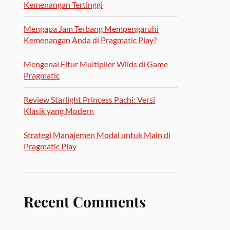
Kemenangan Tertinggi
Mengapa Jam Terbang Mempengaruhi
Kemenangan Anda di Pragmatic Play?
Mengenal Fitur Multiplier Wilds di Game
Pragmatic
Review Starlight Princess Pachi: Versi
Klasik yang Modern
Strategi Manajemen Modal untuk Main di
Pragmatic Play
Recent Comments