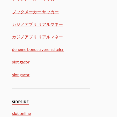
ブックメーカー サッカー
カジノアプリ リアルマネー
カジノアプリ リアルマネー
deneme bonusu veren siteler
slot gacor
slot gacor
SIDESIDE
slot online