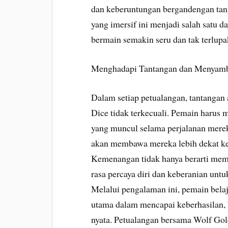
dan keberuntungan bergandengan tan
yang imersif ini menjadi salah satu
bermain semakin seru dan tak terlupa
Menghadapi Tantangan dan Menyam
Dalam setiap petualangan, tantangan 
Dice tidak terkecuali. Pemain harus
yang muncul selama perjalanan mereka
akan membawa mereka lebih dekat k
Kemenangan tidak hanya berarti mem
rasa percaya diri dan keberanian untu
Melalui pengalaman ini, pemain bela
utama dalam mencapai keberhasilan,
nyata. Petualangan bersama Wolf Go