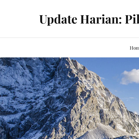
Update Harian: Pi
Ho