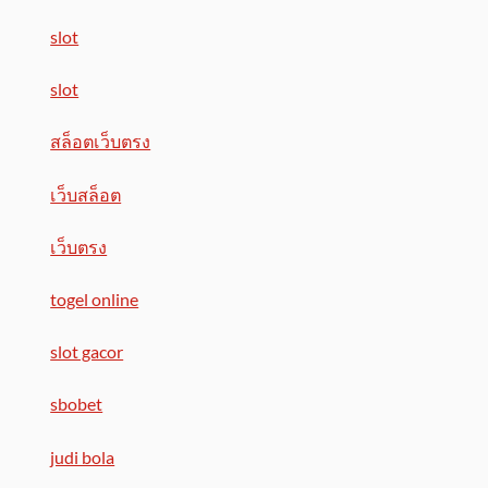
slot
slot
สล็อตเว็บตรง
เว็บสล็อต
เว็บตรง
togel online
slot gacor
sbobet
judi bola