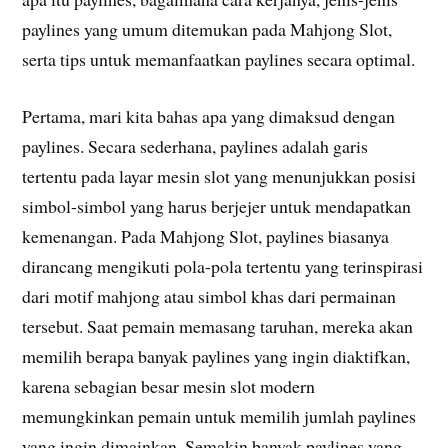
paylines yang umum ditemukan pada Mahjong Slot,
serta tips untuk memanfaatkan paylines secara optimal.
Pertama, mari kita bahas apa yang dimaksud dengan
paylines. Secara sederhana, paylines adalah garis
tertentu pada layar mesin slot yang menunjukkan posisi
simbol-simbol yang harus berjejer untuk mendapatkan
kemenangan. Pada Mahjong Slot, paylines biasanya
dirancang mengikuti pola-pola tertentu yang terinspirasi
dari motif mahjong atau simbol khas dari permainan
tersebut. Saat pemain memasang taruhan, mereka akan
memilih berapa banyak paylines yang ingin diaktifkan,
karena sebagian besar mesin slot modern
memungkinkan pemain untuk memilih jumlah paylines
yang ingin dimainkan. Semakin banyak paylines yang