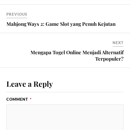
PREVIOUS
Mahjong Ways 2: Game Slot yang Penuh Kejutan
NEXT
Mengapa Togel Online Menjadi Alternatif
Terpopuler?
Leave a Reply
COMMENT
*