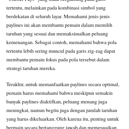
tertentu, melainkan pada kombinasi simbol yang
berdekatan di seluruh layar. Memahami jenis-jenis
paylines ini akan membantu pemain dalam memilih
taruhan yang sesuai dan memaksimalkan peluang
kemenangan. Sebagai contoh, memahami bahwa pola
tertentu lebih sering muncul pada garis zig-zag dapat
membantu pemain fokus pada pola tersebut dalam
strategi taruhan mereka.
Terakhir, untuk memanfaatkan paylines secara optimal,
pemain harus memahami bahwa meskipun semakin
banyak paylines diaktifkan, peluang menang juga
meningkat, namun begitu juga dengan jumlah taruhan
yang harus dikeluarkan. Oleh karena itu, penting untuk
bermain secara bertanggung jawab dan menyesuaikan