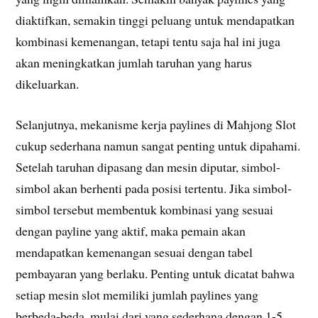
diaktifkan, semakin tinggi peluang untuk mendapatkan
kombinasi kemenangan, tetapi tentu saja hal ini juga
akan meningkatkan jumlah taruhan yang harus
dikeluarkan.
Selanjutnya, mekanisme kerja paylines di Mahjong Slot
cukup sederhana namun sangat penting untuk dipahami.
Setelah taruhan dipasang dan mesin diputar, simbol-
simbol akan berhenti pada posisi tertentu. Jika simbol-
simbol tersebut membentuk kombinasi yang sesuai
dengan payline yang aktif, maka pemain akan
mendapatkan kemenangan sesuai dengan tabel
pembayaran yang berlaku. Penting untuk dicatat bahwa
setiap mesin slot memiliki jumlah paylines yang
berbeda-beda, mulai dari yang sederhana dengan 1-5