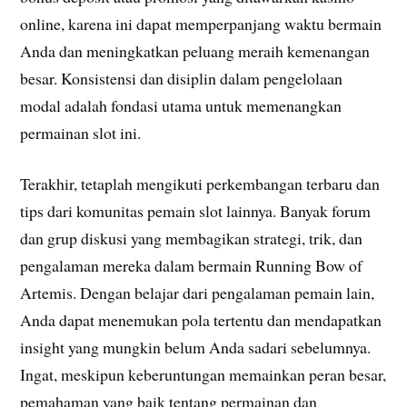
online, karena ini dapat memperpanjang waktu bermain
Anda dan meningkatkan peluang meraih kemenangan
besar. Konsistensi dan disiplin dalam pengelolaan
modal adalah fondasi utama untuk memenangkan
permainan slot ini.
Terakhir, tetaplah mengikuti perkembangan terbaru dan
tips dari komunitas pemain slot lainnya. Banyak forum
dan grup diskusi yang membagikan strategi, trik, dan
pengalaman mereka dalam bermain Running Bow of
Artemis. Dengan belajar dari pengalaman pemain lain,
Anda dapat menemukan pola tertentu dan mendapatkan
insight yang mungkin belum Anda sadari sebelumnya.
Ingat, meskipun keberuntungan memainkan peran besar,
pemahaman yang baik tentang permainan dan