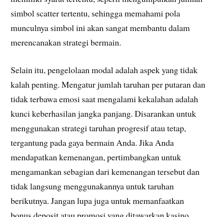
simbol scatter tertentu, sehingga memahami pola
munculnya simbol ini akan sangat membantu dalam
merencanakan strategi bermain.
Selain itu, pengelolaan modal adalah aspek yang tidak
kalah penting. Mengatur jumlah taruhan per putaran dan
tidak terbawa emosi saat mengalami kekalahan adalah
kunci keberhasilan jangka panjang. Disarankan untuk
menggunakan strategi taruhan progresif atau tetap,
tergantung pada gaya bermain Anda. Jika Anda
mendapatkan kemenangan, pertimbangkan untuk
mengamankan sebagian dari kemenangan tersebut dan
tidak langsung menggunakannya untuk taruhan
berikutnya. Jangan lupa juga untuk memanfaatkan
bonus deposit atau promosi yang ditawarkan kasino