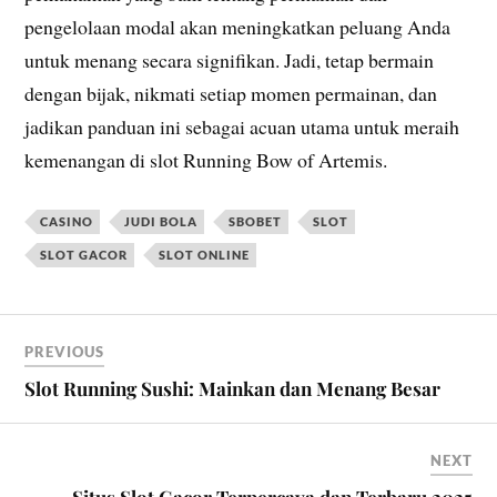
pengelolaan modal akan meningkatkan peluang Anda
untuk menang secara signifikan. Jadi, tetap bermain
dengan bijak, nikmati setiap momen permainan, dan
jadikan panduan ini sebagai acuan utama untuk meraih
kemenangan di slot Running Bow of Artemis.
CASINO
JUDI BOLA
SBOBET
SLOT
SLOT GACOR
SLOT ONLINE
PREVIOUS
Slot Running Sushi: Mainkan dan Menang Besar
NEXT