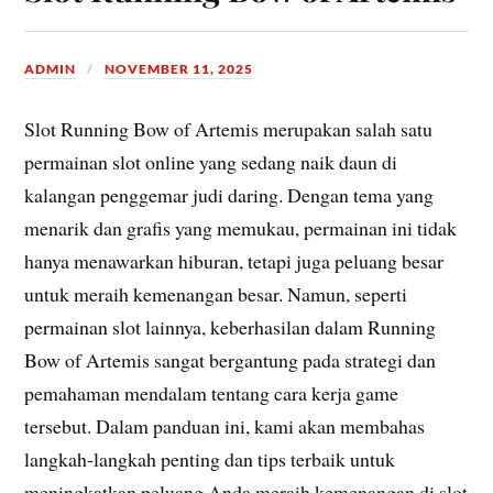
ADMIN
NOVEMBER 11, 2025
Slot Running Bow of Artemis merupakan salah satu
permainan slot online yang sedang naik daun di
kalangan penggemar judi daring. Dengan tema yang
menarik dan grafis yang memukau, permainan ini tidak
hanya menawarkan hiburan, tetapi juga peluang besar
untuk meraih kemenangan besar. Namun, seperti
permainan slot lainnya, keberhasilan dalam Running
Bow of Artemis sangat bergantung pada strategi dan
pemahaman mendalam tentang cara kerja game
tersebut. Dalam panduan ini, kami akan membahas
langkah-langkah penting dan tips terbaik untuk
meningkatkan peluang Anda meraih kemenangan di slot