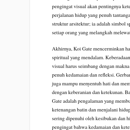
pengingat visual akan pentingnya k
perjalanan hidup yang penuh tantanga
struktur arsitektur; ia adalah simbol
setiap orang yang melangkah melewat
Akhirnya, Koi Gate mencerminkan har
spiritual yang mendalam. Keberadaa
visual harus seimbang dengan makna 
penuh kedamaian dan refleksi. Gerbang
juga mampu menyentuh hati dan memo
dengan keberanian dan ketekunan. B
Gate adalah pengalaman yang membua
ketenangan batin dan menjalani hid
sering dipenuhi oleh kesibukan dan h
pengingat bahwa kedamaian dan kete