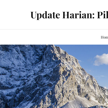
Update Harian: Pi
Ho