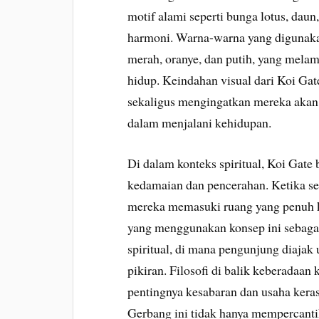
motif alami seperti bunga lotus, dau
harmoni. Warna-warna yang digunaka
merah, oranye, dan putih, yang mela
hidup. Keindahan visual dari Koi Ga
sekaligus mengingatkan mereka akan
dalam menjalani kehidupan.
Di dalam konteks spiritual, Koi Gate
kedamaian dan pencerahan. Ketika se
mereka memasuki ruang yang penuh ke
yang menggunakan konsep ini sebagai 
spiritual, di mana pengunjung diaja
pikiran. Filosofi di balik keberadaan
pentingnya kesabaran dan usaha keras
Gerbang ini tidak hanya mempercantik