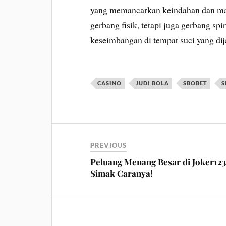
yang memancarkan keindahan dan ma
gerbang fisik, tetapi juga gerbang s
keseimbangan di tempat suci yang dij
CASINO
JUDI BOLA
SBOBET
S
PREVIOUS
Peluang Menang Besar di Joker123
Simak Caranya!