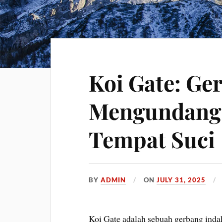
Koi Gate: Ge
Mengundang 
Tempat Suci
BY
ADMIN
ON
JULY 31, 2025
Koi Gate adalah sebuah gerbang inda