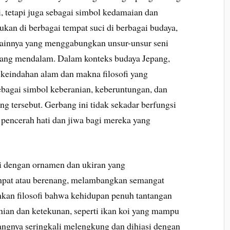
ci, tetapi juga sebagai simbol kedamaian dan
ukan di berbagai tempat suci di berbagai budaya,
esainnya yang menggabungkan unsur-unsur seni
l yang mendalam. Dalam konteks budaya Jepang,
 keindahan alam dan makna filosofi yang
bagai simbol keberanian, keberuntungan, dan
 tersebut. Gerbang ini tidak sekadar berfungsi
i pencerah hati dan jiwa bagi mereka yang
asi dengan ornamen dan ukiran yang
pat atau berenang, melambangkan semangat
nkan filosofi bahwa kehidupan penuh tantangan
ian dan ketekunan, seperti ikan koi yang mampu
ngnya seringkali melengkung dan dihiasi dengan