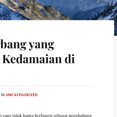
rbang yang
Kedamaian di
IN
UNCATEGORIZED
h yang tidak hanya berfungsi sebagai penghubung