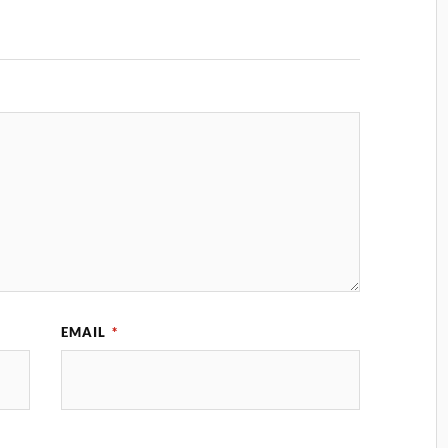
EMAIL
*