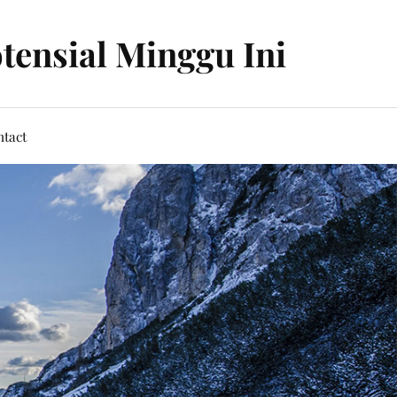
tensial Minggu Ini
tact