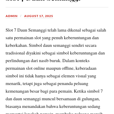
ADMIN
AUGUST 17, 2025
Slot 7 Daun Semanggi telah lama dikenal sebagai salah
satu permainan slot yang penuh keberuntungan dan
keberkahan. Simbol daun semanggi sendiri secara
tradisional diyakini sebagai simbol keberuntungan dan
perlindungan dari nasib buruk. Dalam konteks
permainan slot online maupun offline, keberadaan
simbol ini tidak hanya sebagai elemen visual yang
menarik, tetapi juga sebagai penanda peluang
kemenangan besar bagi para pemain. Ketika simbol 7
dan daun semanggi muncul bersamaan di gulungan,
biasanya menandakan bahwa keberuntungan sedang
menyertai langkah pemain, membuka peluang meraih