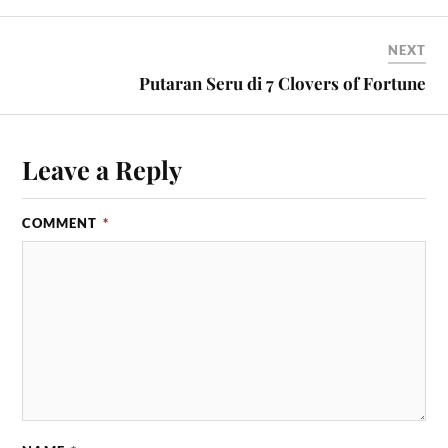
NEXT
Putaran Seru di 7 Clovers of Fortune
Leave a Reply
COMMENT
*