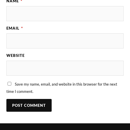
NAME
*
EMAIL
*
WEBSITE
Save my name, email, and website in this browser for the next
time I comment.